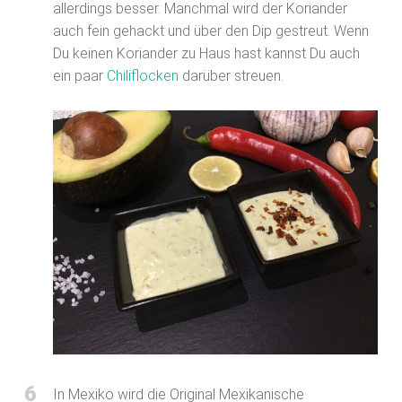
allerdings besser. Manchmal wird der Koriander
auch fein gehackt und über den Dip gestreut. Wenn
Du keinen Koriander zu Haus hast kannst Du auch
ein paar
Chiliflocken
darüber streuen.
6
In Mexiko wird die Original Mexikanische