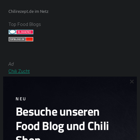
Chilirezept.de im Netz
Top Food Blogs
Ad
Chili Zucht
Chili Samen
Clo
Scharfe Geschenkideen
Scharfe Snacks
NEU
Scharfe Spezialitäten
Besuche unseren
Food Blog und Chili