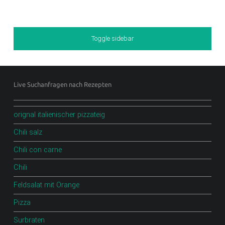
Sidebar
Toggle sidebar
Footer sidebar
Live Suchanfragen nach Rezepten
orignal italienischer pizzateig
Chili salz
Chili con carne
Chili
Feldsalat mit Orange
Pizza
Surbraten