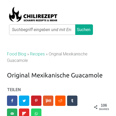
Primary Menu
Search
Suchen
C
H
I
Food Blog
»
Recipes
»
Original Mexikanische
L
Guacamole
I
Original Mexikanische Guacamole
R
E
TEILEN
Z
E
106
P
SHARES
T