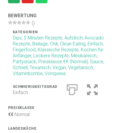
.
D
BEWERTUNG
(
)
E
KATEGORIEN
F
Dips
,
5 Minuten Rezepte
,
Aufstrich
,
Avocado
O
Rezepte
,
Beilage
,
Chili
,
Clean Eating
,
Einfach
,
Fingerfood
,
Klassische Rezepte
,
Kochen für
O
Anfänger
,
Leckere Rezepte
,
Mexikanisch
,
D
Partysnack
,
Preisklasse €€ (Normal)
,
Sauce
,
Schnell
,
Texanisch
,
Vegan
,
Vegetarisch
,
B
Vitaminbombe
,
Vorspeise
L
O
SCHWIERIGKEITSGRAD
Einfach
G
PREISKLASSE
Scharfe Rezepte und mehr | Chilirezept.de
€€
Normal
LANDESKÜCHE