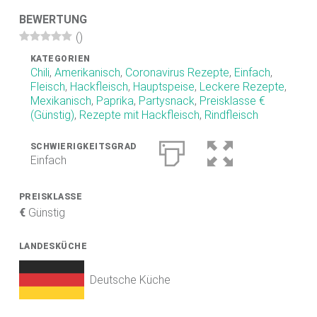
.
BEWERTUNG
D
(
)
E
KATEGORIEN
Chili
,
Amerikanisch
,
Coronavirus Rezepte
,
Einfach
,
F
Fleisch
,
Hackfleisch
,
Hauptspeise
,
Leckere Rezepte
,
O
Mexikanisch
,
Paprika
,
Partysnack
,
Preisklasse €
(Günstig)
,
Rezepte mit Hackfleisch
,
Rindfleisch
O
D
SCHWIERIGKEITSGRAD
Einfach
B
L
PREISKLASSE
O
€
Günstig
G
LANDESKÜCHE
Scharfe Rezepte und mehr | Chilirezept.de
Deutsche Küche