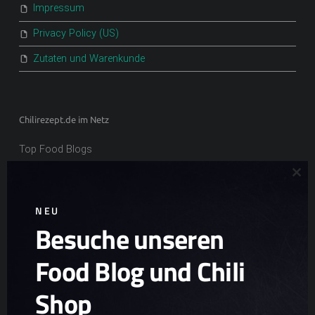
Impressum
Privacy Policy (US)
Zutaten und Warenkunde
Chilirezept.de im Netz
Top Food Blogs
Clo
NEU
Besuche unseren
Ad
Chili Zucht
Food Blog und Chili
Chili Samen
Scharfe Geschenkideen
Shop
Scharfe Snacks