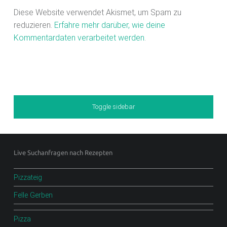
Diese Website verwendet Akismet, um Spam zu
reduzieren.
Erfahre mehr darüber, wie deine
Kommentardaten verarbeitet werden
.
Sidebar
Toggle sidebar
Footer sidebar
Live Suchanfragen nach Rezepten
Pizzateig
Felle Gerben
Pizza