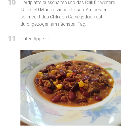
10
Herdplatte ausschalten und das Chili für weitere
15 bis 30 Minuten ziehen lassen. Am besten
schmeckt das Chili con Carne jedoch gut
durchgezogen am nächsten Tag.
11
Guten Appetit!