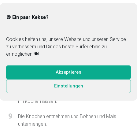
4
Etwas Brühe zugeben, danach Tomaten und
Tomatenmark zugeben.
🍪 Ein paar Kekse?
5
Etwa 1 Stunde regelmäßig mit Brühe aufgießen und
bei mittlerer Hitze kochen lassen.
Cookies helfen uns, unsere Website und unseren Service
zu verbessern und Dir das beste Surferlebnis zu
6
ermöglichen.🍽️
Die gewürfelten Paprika und Chilis untermischen.
7
Mit schwarzem Pfeffer, Paprikapulver und Salz
Akzeptieren
abschmecken.
Einstellungen
8
Wieder 1 Stunde regelmäßig aufgießen und vor sich
hin kochen lassen.
9
Die Knochen entnehmen und Bohnen und Mais
untermengen.