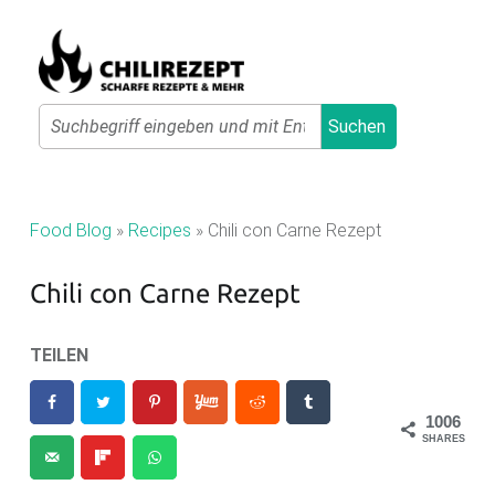
Primary Menu
Search
Suchen
C
H
I
Food Blog
»
Recipes
»
Chili con Carne Rezept
L
I
Chili con Carne Rezept
R
E
TEILEN
Z
E
1006
SHARES
P
T