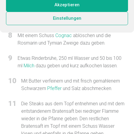
7
Akzeptieren
2 TL
eingelegte Pfefferkörner
dazu geben und kurz
mit anschwitzen. Dieser Vorgang mildert die leichte
Einstellungen
Säure der eingelegten Pfefferkörner.
8
Mit einem Schuss
Cognac
ablöschen und die
Rosmarin und Tymian Zweige dazu geben.
9
Etwas Rinderbrühe, 250 ml Wasser und 50 bis 100
ml
Milch
dazu geben und kurz aufkochen lassen.
10
Mit Butter verfeinern und mit frisch gemahlenem
Schwarzem
Pfeffer
und Salz abschmecken.
11
Die Steaks aus dem Topf entnehmen und mit dem
entstandenem Bratensaft bei niedriger Flamme
wieder in die Pfanne geben. Den restlichen
Bratensaft im Topf mit einem Schuss Wasser
lösen und ebenfalls in die Pfanne geben.