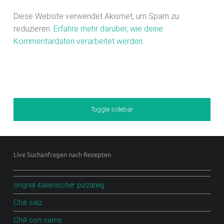
Diese Website verwendet Akismet, um Spam zu
reduzieren.
Erfahre mehr darüber, wie deine
Kommentardaten verarbeitet werden
.
Sidebar
Toggle sidebar
Footer sidebar
Live Suchanfragen nach Rezepten
orignal italienischer pizzateig
Chili salz
Chili con carne