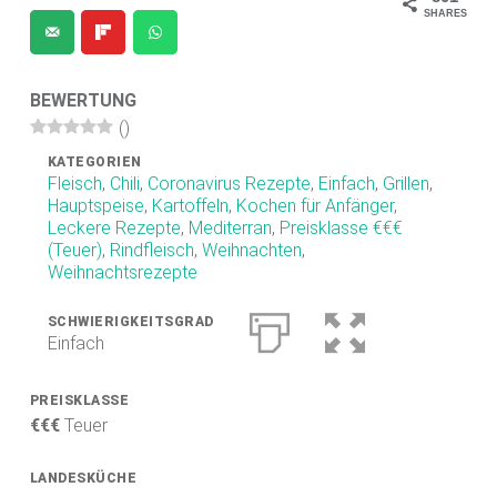
SHARES
.
D
E
BEWERTUNG
F
(
)
O
KATEGORIEN
Fleisch
,
Chili
,
Coronavirus Rezepte
,
Einfach
,
Grillen
,
O
Hauptspeise
,
Kartoffeln
,
Kochen für Anfänger
,
D
Leckere Rezepte
,
Mediterran
,
Preisklasse €€€
(Teuer)
,
Rindfleisch
,
Weihnachten
,
B
Weihnachtsrezepte
L
O
SCHWIERIGKEITSGRAD
Einfach
G
PREISKLASSE
Scharfe Rezepte und mehr | Chilirezept.de
€€€
Teuer
LANDESKÜCHE