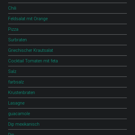
Chili
Feldsalat mit Orange
Pizza
Surbraten
Griechischer Krautsalat
Cocktail Tomaten mit feta
Salz
farbsalz
Krustenbraten
Lasagne
guacamole
Dip mexikanisch
Dip