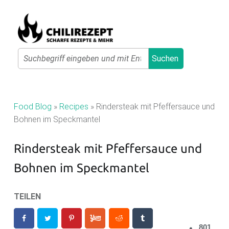
Primary Menu
Search
Suchen
C
H
I
Food Blog
»
Recipes
»
Rindersteak mit Pfeffersauce und
L
Bohnen im Speckmantel
I
Rindersteak mit Pfeffersauce und
R
E
Bohnen im Speckmantel
Z
E
TEILEN
P
T
801