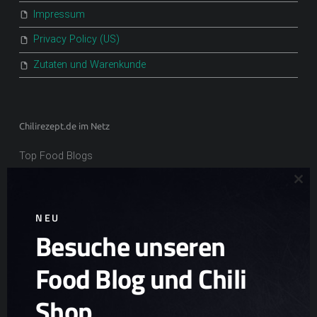
Impressum
Privacy Policy (US)
Zutaten und Warenkunde
Chilirezept.de im Netz
Top Food Blogs
Clo
NEU
Besuche unseren
Ad
Chili Zucht
Food Blog und Chili
Chili Samen
Scharfe Geschenkideen
Shop
Scharfe Snacks