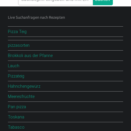
.
Footer sidebar
D
Live Suchanfragen nach Rezepten
E
Pizza Teig
F
O
pizzasorten
O
Brokkoli aus der Pfanne
D
Lauch
B
Pizzateig
L
O
Hähnchengewürz
G
Meeresfrüchte
Pan pizza
Scharfe Rezepte und mehr | Chilirezept.de
Toskana
Tabasco