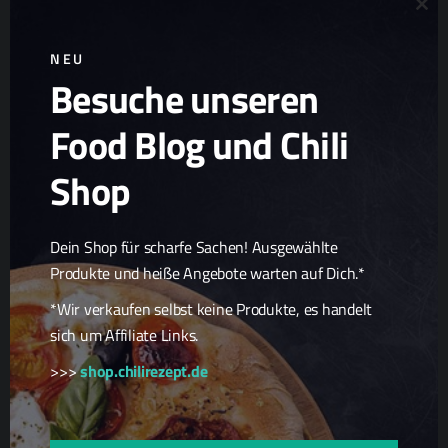
Clo
NEU
Besuche unseren
Ad
Chili Zucht
Food Blog und Chili
Chili Samen
Scharfe Geschenkideen
Shop
Scharfe Snacks
Scharfe Spezialitäten
Dein Shop für scharfe Sachen! Ausgewählte
Produkte und heiße Angebote warten auf Dich.*
*Wir verkaufen selbst keine Produkte, es handelt
sich um Affiliate Links.
>>>
shop.chilirezept.de