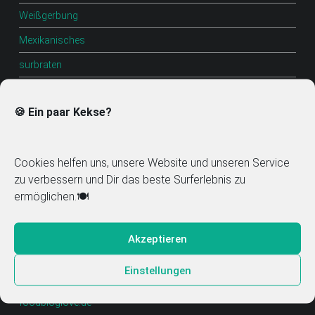
Weißgerbung
Mexikanisches
surbraten
Hili con carne
🍪 Ein paar Kekse?
Chili li con carne
chili con carne original
Cookies helfen uns, unsere Website und unseren Service
Chili con carne
zu verbessern und Dir das beste Surferlebnis zu
Chili
ermöglichen.🍽️
Olivenöl mit Gewürzen
Akzeptieren
Einstellungen
Mitglied im Food Blog Verzeichnis
foodbloglove.de