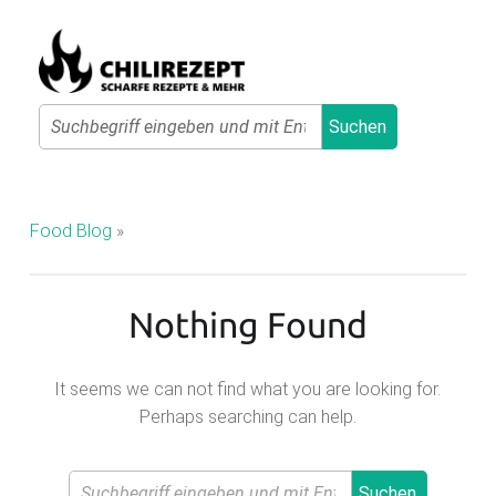
Primary Menu
Search
Suchen
C
H
I
Food Blog
»
L
I
Nothing Found
R
E
Z
It seems we can not find what you are looking for.
Perhaps searching can help.
E
P
Search
T
Suchen