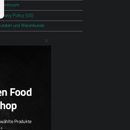
Impressum
rivacy Policy (US)
Zutaten und Warenkunde
Close this module
en Food
Shop
ewählte Produkte
.*