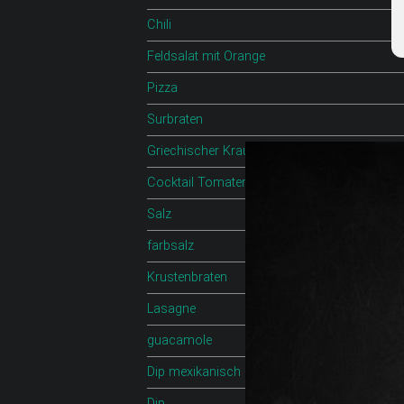
Chili
Feldsalat mit Orange
Pizza
Surbraten
Griechischer Krautsalat
Cocktail Tomaten mit feta
Salz
farbsalz
Krustenbraten
Lasagne
guacamole
Dip mexikanisch
Dip