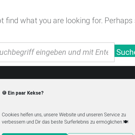
 find what you are looking for. Perhaps
arch
Such
🍪 Ein paar Kekse?
Mitglied im Food Blog Verzeichnis
Navi
foodbloglove.de
C
Cookies helfen uns, unsere Website und unseren Service zu
verbessern und Dir das beste Surferlebnis zu ermöglichen.🍽️
Chilirezept.de im Netz