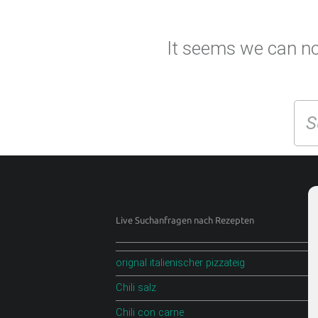
P
T
.
It seems we can not
D
E
Se
F
O
O
D
B
L
Footer sidebar
Live Suchanfragen nach Rezepten
O
G
orignal italienischer pizzateig
Chili salz
Scharfe Rezepte und mehr | Chilirezept.de
Chili con carne