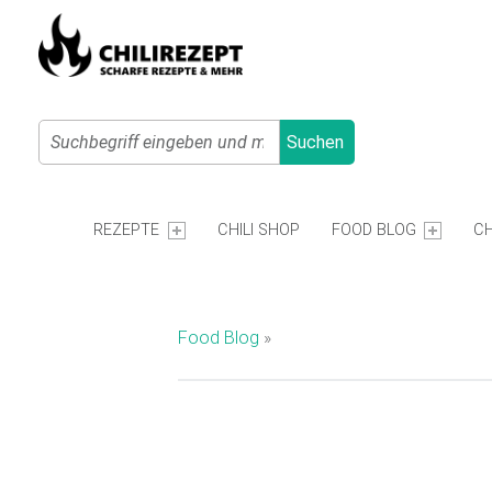
Search
Suchen
Primary Menu
C
H
REZEPTE
CHILI SHOP
FOOD BLOG
CH
I
L
I
Food Blog
»
R
E
Z
E