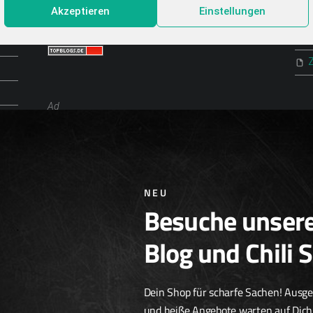
Akzeptieren
Einstellungen
Top Food Blogs
P
Ad
Chili Zucht
Chili Samen
Scharfe Geschenkideen
Scharfe Snacks
Scharfe Spezialitäten
NEU
Besuche unser
Blog und Chili 
Dein Shop für scharfe Sachen! Ausg
und heiße Angebote warten auf Dich