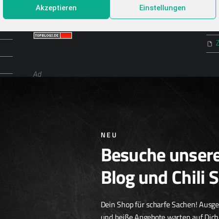
Akzeptieren
Einstellungen
Top Food Blogs
P
Ad
Chili Zucht
Chili Samen
Scharfe Geschenkideen
Scharfe Snacks
Scharfe Spezialitäten
NEU
Besuche unser
Blog und Chili 
Dein Shop für scharfe Sachen! Ausg
und heiße Angebote warten auf Dich