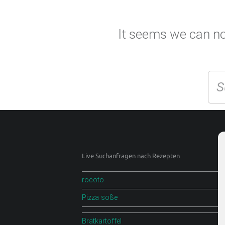
P
T
.
It seems we can not
D
E
Se
F
O
O
D
B
L
Footer sidebar
Live Suchanfragen nach Rezepten
O
G
rocoto
Pizza soße
Scharfe Rezepte und mehr | Chilirezept.de
Bratkartoffel