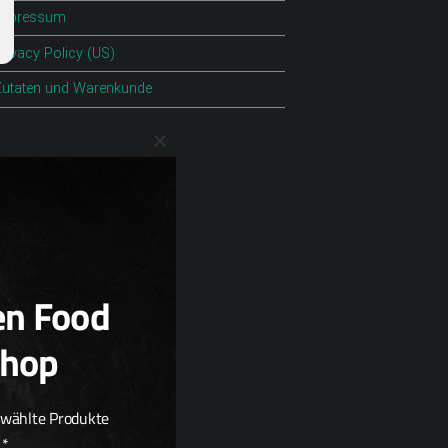
Impressum
rivacy Policy (US)
Zutaten und Warenkunde
Close this module
en Food
Shop
ewählte Produkte
.*