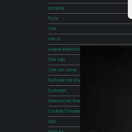
pizzateig
Pizza
Chili
chili öl
orignal italienischer pizzateig
Chili salz
Chili con carne
Feldsalat mit Orange
Surbraten
Griechischer Krautsalat
Cocktail Tomaten mit feta
Salz
farbsalz