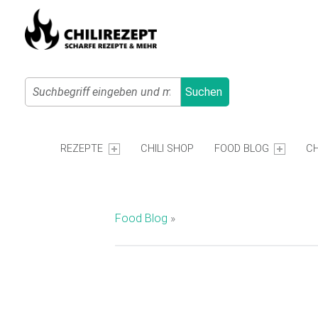
Search
Suchen
Primary Menu
C
H
REZEPTE
CHILI SHOP
FOOD BLOG
CH
I
L
I
Food Blog
»
R
E
Z
E