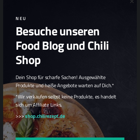
Clo
NEU
Besuche unseren
Ad
Chili Zucht
Food Blog und Chili
Chili Samen
Scharfe Geschenkideen
Shop
Scharfe Snacks
Scharfe Spezialitäten
Dein Shop für scharfe Sachen! Ausgewählte
Produkte und heiße Angebote warten auf Dich.*
*Wir verkaufen selbst keine Produkte, es handelt
sich um Affiliate Links.
>>>
shop.chilirezept.de