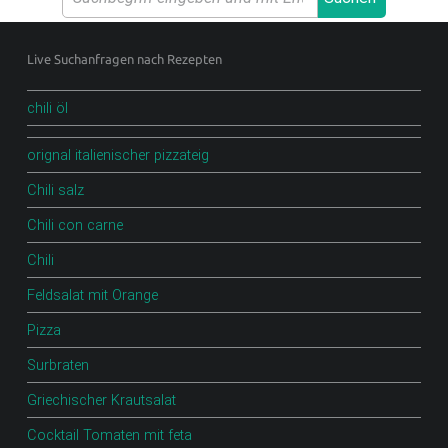
.
Footer sidebar
D
Live Suchanfragen nach Rezepten
E
chili öl
F
O
orignal italienischer pizzateig
O
Chili salz
D
Chili con carne
B
Chili
L
O
Feldsalat mit Orange
G
Pizza
Surbraten
Scharfe Rezepte und mehr | Chilirezept.de
Griechischer Krautsalat
Cocktail Tomaten mit feta