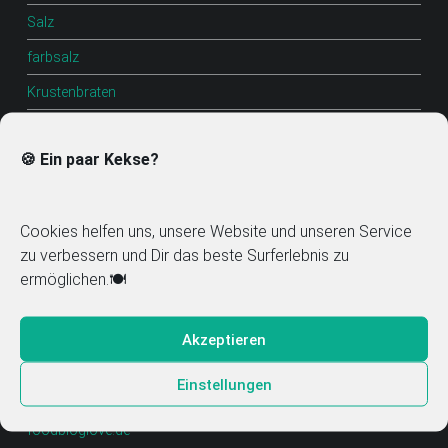
Salz
farbsalz
Krustenbraten
Lasagne
🍪 Ein paar Kekse?
guacamole
Dip mexikanisch
Cookies helfen uns, unsere Website und unseren Service
Dip
zu verbessern und Dir das beste Surferlebnis zu
tintenfisch
ermöglichen.🍽️
Kuchen
Akzeptieren
Einstellungen
Mitglied im Food Blog Verzeichnis
foodbloglove.de