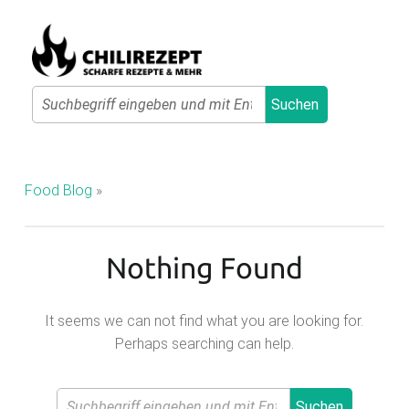
Primary Menu
Search
Suchen
C
H
I
Food Blog
»
L
I
Nothing Found
R
E
Z
It seems we can not find what you are looking for.
Perhaps searching can help.
E
P
Search
T
Suchen