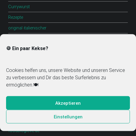
Currywurst
Rezepte
original italienischer
Felle
🍪 Ein paar Kekse?
Sur
Wildschweinknacker
Cookies helfen uns, unsere Website und unseren Service
Broccoli
zu verbessern und Dir das beste Surferlebnis zu
grüne bohnen aus der dose rezept
ermöglichen.🍽️
Kaninchenrouladen
Akzeptieren
Einstellungen
Mitglied im Food Blog Verzeichnis
foodbloglove.de