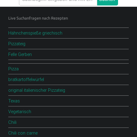
.
Footer sidebar
D
Live Suchanfragen nach Rezepten
E
Hähnchenspieße griechisch
F
O
Pizzateig
O
Felle Gerben
D
Pizza
B
bratkartoffelwürfel
L
O
original italienischer Pizzateig
G
Texas
Vegetarisch
Scharfe Rezepte und mehr | Chilirezept.de
Chili
Chili con carne