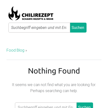
Primary Menu
Search
Suchen
C
H
I
Food Blog
»
L
I
Nothing Found
R
E
Z
It seems we can not find what you are looking for.
Perhaps searching can help.
E
P
Search
T
Suchen