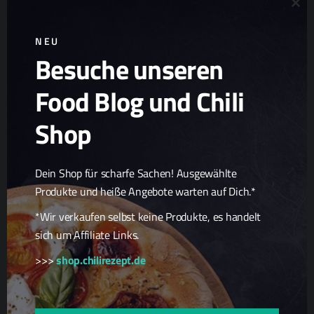
Clo
NEU
Besuche unseren
Ad
Chili Zucht
Food Blog und Chili
Chili Samen
Scharfe Geschenkideen
Shop
Scharfe Snacks
Scharfe Spezialitäten
Dein Shop für scharfe Sachen! Ausgewählte
Produkte und heiße Angebote warten auf Dich.*
*Wir verkaufen selbst keine Produkte, es handelt
sich um Affiliate Links.
>>>
shop.chilirezept.de