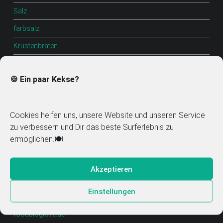
Salz
farbsalz
Krustenbraten
Lasagne
🍪 Ein paar Kekse?
guacamole
Dip mexikanisch
Cookies helfen uns, unsere Website und unseren Service
Dip
zu verbessern und Dir das beste Surferlebnis zu
tintenfisch
ermöglichen.🍽️
Kuchen
Akzeptieren
Einstellungen
Mitglied im Food Blog Verzeichnis
foodbloglove.de