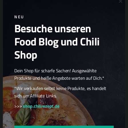
Clo
NEU
Besuche unseren
Ad
Chili Zucht
Food Blog und Chili
Chili Samen
Scharfe Geschenkideen
Shop
Scharfe Snacks
Scharfe Spezialitäten
Dein Shop für scharfe Sachen! Ausgewählte
Produkte und heiße Angebote warten auf Dich.*
*Wir verkaufen selbst keine Produkte, es handelt
sich um Affiliate Links.
>>>
shop.chilirezept.de