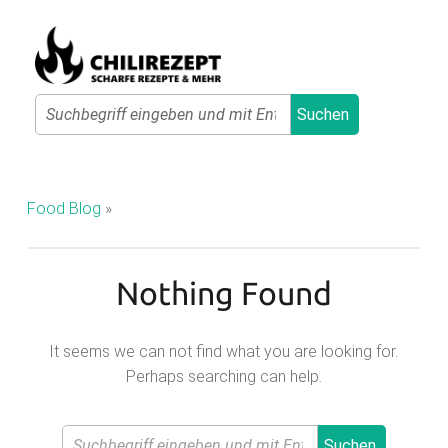
Primary Menu
Search
Suchen
C
H
I
Food Blog
»
L
I
Nothing Found
R
E
Z
It seems we can not find what you are looking for.
Perhaps searching can help.
E
P
Search
T
Suchen