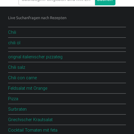
.
Footer sidebar
D
Live Suchanfragen nach Rezepten
E
Chili
F
O
chili öl
O
orignal italienischer pizzateig
D
Chili salz
B
Chili con carne
L
O
Feldsalat mit Orange
G
Pizza
Surbraten
Scharfe Rezepte und mehr | Chilirezept.de
Griechischer Krautsalat
Cocktail Tomaten mit feta