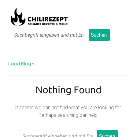
Primary Menu
Search
Suchen
C
H
I
Food Blog
»
L
I
Nothing Found
R
E
Z
It seems we can not find what you are looking for.
Perhaps searching can help.
E
P
Search
T
Suchen