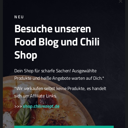
Clo
NEU
Besuche unseren
Ad
Chili Zucht
Food Blog und Chili
Chili Samen
Scharfe Geschenkideen
Shop
Scharfe Snacks
Scharfe Spezialitäten
Dein Shop für scharfe Sachen! Ausgewählte
Produkte und heiße Angebote warten auf Dich.*
*Wir verkaufen selbst keine Produkte, es handelt
sich um Affiliate Links.
>>>
shop.chilirezept.de