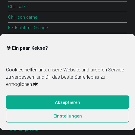
Chili salz
Chili con carne
Feldsalat mit Orange
Surbraten
🍪 Ein paar Kekse?
Griechischer Krautsalat
Cocktail Tomaten mit feta
Cookies helfen uns, unsere Website und unseren Service
Salz
zu verbessern und Dir das beste Surferlebnis zu
farbsalz
ermöglichen.🍽️
Krustenbraten
Akzeptieren
Einstellungen
Mitglied im Food Blog Verzeichnis
foodbloglove.de