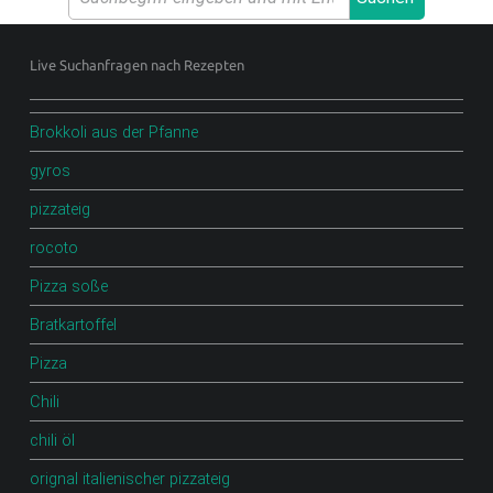
.
Footer sidebar
D
Live Suchanfragen nach Rezepten
E
F
Brokkoli aus der Pfanne
O
gyros
O
pizzateig
D
rocoto
B
Pizza soße
L
O
Bratkartoffel
G
Pizza
Chili
Scharfe Rezepte und mehr | Chilirezept.de
chili öl
orignal italienischer pizzateig