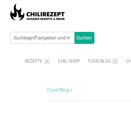
Search
Suchen
Primary Menu
C
H
REZEPTE
CHILI SHOP
FOOD BLOG
CH
I
L
I
Food Blog
»
R
E
Z
E