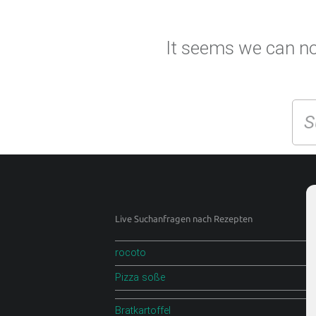
P
T
.
It seems we can not
D
E
Se
F
O
O
D
B
L
Footer sidebar
Live Suchanfragen nach Rezepten
O
G
rocoto
Pizza soße
Scharfe Rezepte und mehr | Chilirezept.de
Bratkartoffel