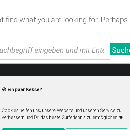
 find what you are looking for. Perhaps
arch
Such
🍪 Ein paar Kekse?
Mitglied im Food Blog Verzeichnis
Navi
foodbloglove.de
C
Cookies helfen uns, unsere Website und unseren Service zu
verbessern und Dir das beste Surferlebnis zu ermöglichen.🍽️
Chilirezept.de im Netz