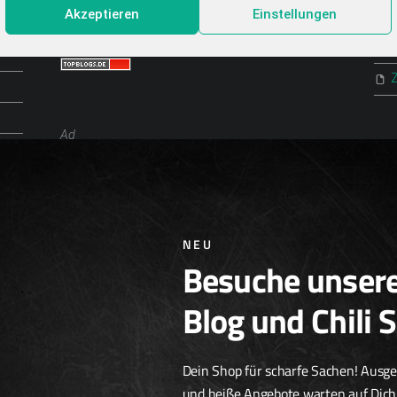
Akzeptieren
Einstellungen
Top Food Blogs
P
Ad
Chili Zucht
Chili Samen
Scharfe Geschenkideen
Scharfe Snacks
Scharfe Spezialitäten
NEU
Besuche unser
Blog und Chili 
Dein Shop für scharfe Sachen! Ausg
und heiße Angebote warten auf Dich