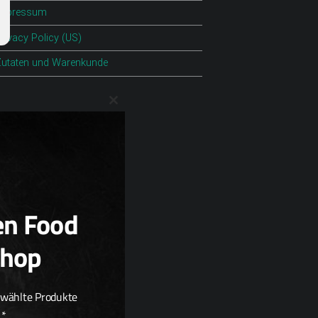
Impressum
rivacy Policy (US)
Zutaten und Warenkunde
Close this module
en Food
Shop
ewählte Produkte
.*