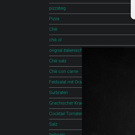
pizzateig
Pizza
Chili
chili öl
orignal italienischer pizzateig
Chili salz
Chili con carne
Feldsalat mit Orange
Surbraten
Griechischer Krautsalat
Cocktail Tomaten mit feta
Salz
farbsalz