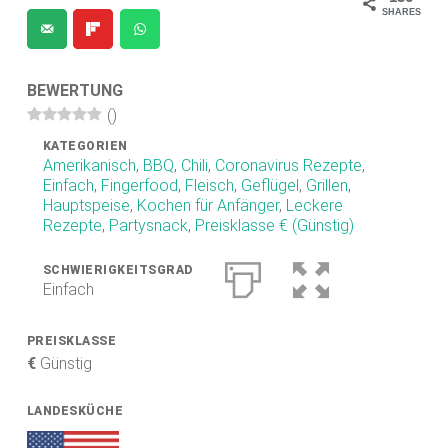
SHARES
.
D
E
BEWERTUNG
F
(
)
O
KATEGORIEN
Amerikanisch
,
BBQ
,
Chili
,
Coronavirus Rezepte
,
O
Einfach
,
Fingerfood
,
Fleisch
,
Geflügel
,
Grillen
,
D
Hauptspeise
,
Kochen für Anfänger
,
Leckere
Rezepte
,
Partysnack
,
Preisklasse € (Günstig)
B
L
SCHWIERIGKEITSGRAD
Einfach
O
G
PREISKLASSE
€
Günstig
Scharfe Rezepte und mehr | Chilirezept.de
LANDESKÜCHE