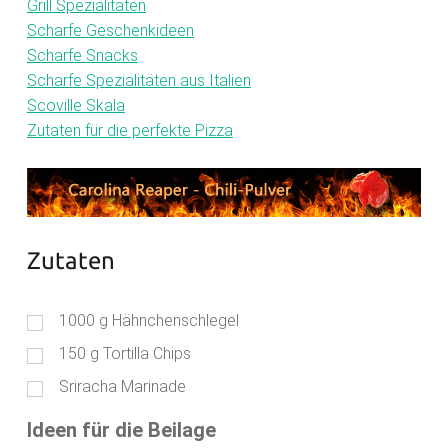
Grill Spezialitäten
Scharfe Geschenkideen
Scharfe Snacks
Scharfe Spezialitäten aus Italien
Scoville Skala
Zutaten für die perfekte Pizza
Zutaten
1000
g
Hähnchenschlegel
150
g
Tortilla Chips
Sriracha Marinade
Ideen für die Beilage