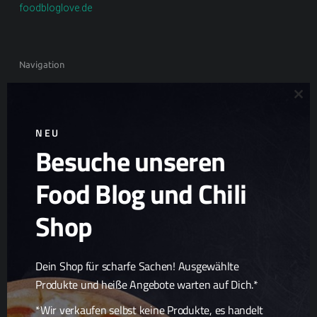
foodbloglove.de
Navigation
Cookie-Richtlinie (EU)
Clo
Datenschutzerklärung
NEU
Besuche unseren
Haftungsausschluss
Impressum
Food Blog und Chili
Privacy Policy (US)
Shop
Zutaten und Warenkunde
Dein Shop für scharfe Sachen! Ausgewählte
Produkte und heiße Angebote warten auf Dich.*
Chilirezept.de im Netz
*Wir verkaufen selbst keine Produkte, es handelt
Top Food Blogs