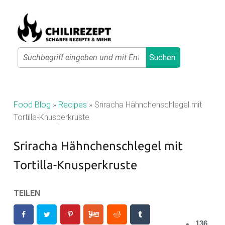
Primary Menu
Search
Suchen
C
H
I
Food Blog
»
Recipes
»
Sriracha Hähnchenschlegel mit
L
Tortilla-Knusperkruste
I
Sriracha Hähnchenschlegel mit
R
E
Tortilla-Knusperkruste
Z
E
TEILEN
P
T
136