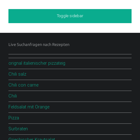
Sidebar
Toggle sidebar
Footer sidebar
Live Suchanfragen nach Rezepten
orignal italienischer pizzateig
Chili salz
Chili con carne
Chili
Feldsalat mit Orange
Pizza
Surbraten
Griechischer Krautsalat