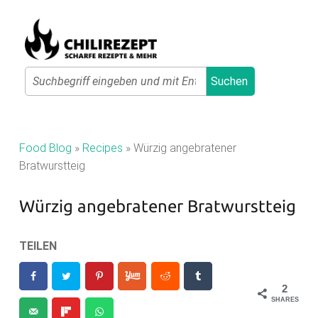
Primary Menu
Search
Suchen
C
H
I
Food Blog
»
Recipes
»
Würzig angebratener
L
Bratwurstteig
I
Würzig angebratener Bratwurstteig
R
E
TEILEN
Z
E
2
P
SHARES
T