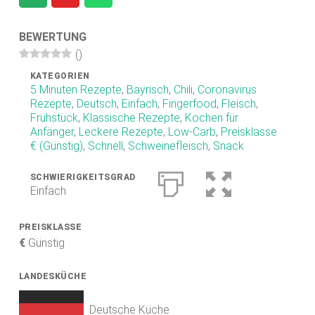
.
D
BEWERTUNG
(
)
E
KATEGORIEN
F
5 Minuten Rezepte
,
Bayrisch
,
Chili
,
Coronavirus
O
Rezepte
,
Deutsch
,
Einfach
,
Fingerfood
,
Fleisch
,
Frühstück
,
Klassische Rezepte
,
Kochen für
O
Anfänger
,
Leckere Rezepte
,
Low-Carb
,
Preisklasse
D
€ (Günstig)
,
Schnell
,
Schweinefleisch
,
Snack
B
SCHWIERIGKEITSGRAD
L
Einfach
O
G
PREISKLASSE
€
Günstig
Scharfe Rezepte und mehr | Chilirezept.de
LANDESKÜCHE
Deutsche Küche