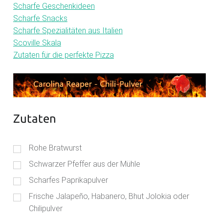
Scharfe Geschenkideen
Scharfe Snacks
Scharfe Spezialitäten aus Italien
Scoville Skala
Zutaten für die perfekte Pizza
Zutaten
Rohe Bratwurst
Schwarzer Pfeffer aus der Mühle
Scharfes Paprikapulver
Frische Jalapeño, Habanero, Bhut Jolokia oder
Chilipulver