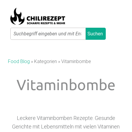
Primary Menu
Search
Suchen
C
H
I
Food Blog
»
Kategorien
»
Vitaminbombe
L
I
Vitaminbombe
R
E
Z
E
Leckere Vitaminbomben Rezepte. Gesunde
P
Gerichte mit Lebensmitteln mit vielen Vitaminen
T