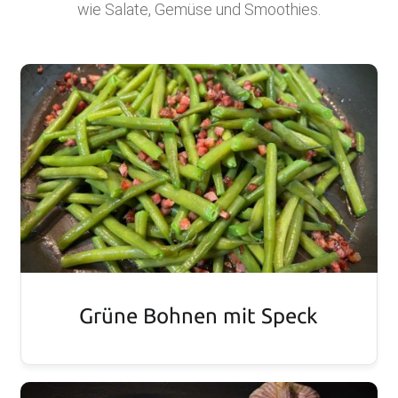
wie Salate, Gemüse und Smoothies.
.
D
E
F
O
O
D
B
L
O
G
Grüne Bohnen mit Speck
Scharfe Rezepte und mehr | Chilirezept.de