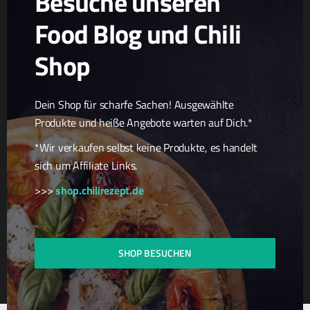
Besuche unseren
Chili Zucht
Food Blog und Chili
Chili Samen
Scharfe Geschenkideen
Shop
Scharfe Snacks
Scharfe Spezialitäten
Dein Shop für scharfe Sachen! Ausgewählte
Produkte und heiße Angebote warten auf Dich.*
*Wir verkaufen selbst keine Produkte, es handelt
sich um Affiliate Links.
>>>
shop.chilirezept.de
SHOP BESUCHEN
© 2026
Chilirezept.de Food Blog
| Alle Rechte vorbehalten.
|
Datenschutzerklärung
|
Zurück nach oben ↑