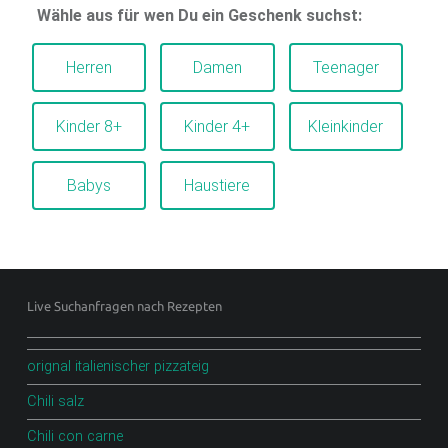
Wähle aus für wen Du ein Geschenk suchst:
Herren
Damen
Teenager
Kinder 8+
Kinder 4+
Kleinkinder
Babys
Haustiere
Footer sidebar
Live Suchanfragen nach Rezepten
orignal italienischer pizzateig
Chili salz
Chili con carne