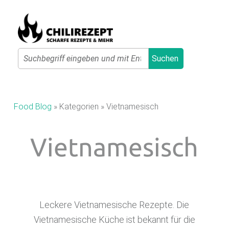
Primary Menu
Search
Suchen
C
H
I
Food Blog
»
Kategorien
»
Vietnamesisch
L
I
Vietnamesisch
R
E
Z
E
Leckere Vietnamesische Rezepte. Die
P
Vietnamesische Küche ist bekannt für die
T