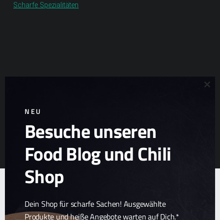
Scharfe Spezialitäten
Clo
NEU
Besuche unseren
© 2026
Chilirezept.de Food Blog
| Alle Rechte vorbehalten.
|
Food Blog und Chili
Datenschutzerklärung
|
Zurück nach oben ↑
Shop
Dein Shop für scharfe Sachen! Ausgewählte
Produkte und heiße Angebote warten auf Dich.*