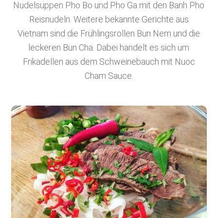
Nudelsuppen Pho Bo und Pho Ga mit den Banh Pho
.
Reisnudeln. Weitere bekannte Gerichte aus
D
Vietnam sind die Frühlingsrollen Bun Nem und die
E
leckeren Bun Cha. Dabei handelt es sich um
F
Frikadellen aus dem Schweinebauch mit Nuoc
O
Cham Sauce.
O
D
B
L
O
G
Scharfe Rezepte und mehr | Chilirezept.de