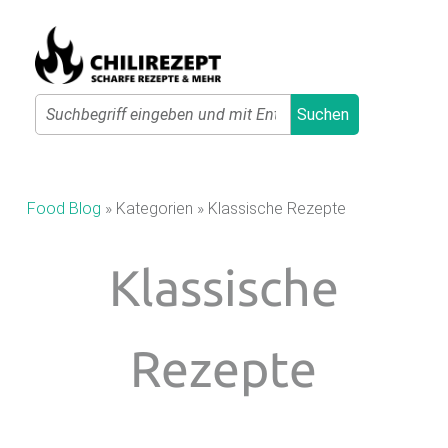
Primary Menu
Search
Suchen
C
H
I
Food Blog
»
Kategorien
»
Klassische Rezepte
L
I
Klassische
R
E
Z
Rezepte
E
P
T