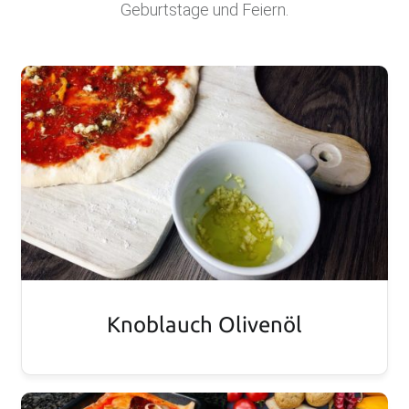
Geburtstage und Feiern.
.
D
E
F
O
O
D
B
L
O
G
Knoblauch Olivenöl
Scharfe Rezepte und mehr | Chilirezept.de