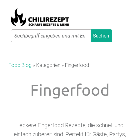
Primary Menu
Search
Suchen
C
H
I
Food Blog
»
Kategorien
»
Fingerfood
L
I
Fingerfood
R
E
Z
E
Leckere Fingerfood Rezepte, die schnell und
P
einfach zubereit sind. Perfekt für Gäste, Partys,
T